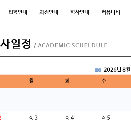
입학안내
과정안내
학사안내
커뮤니티
학사일정
/ ACADEMIC SCHELDULE
2026년 8월
월
화
수
2
3
4
5