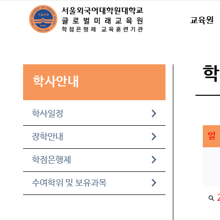
교육원
학사안내
학사일정
일
장학안내
학점은행제
수여학위 및 보유과목