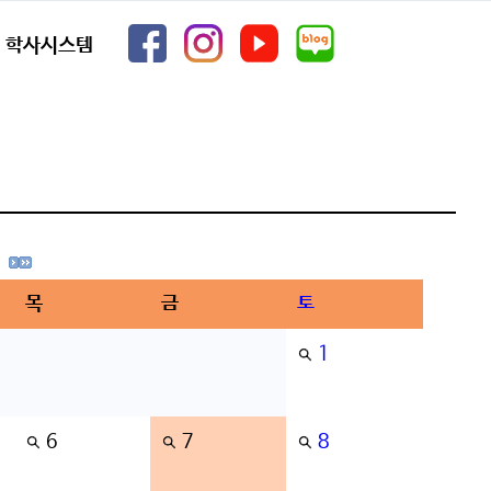
학사시스템
목
금
토
1
6
7
8