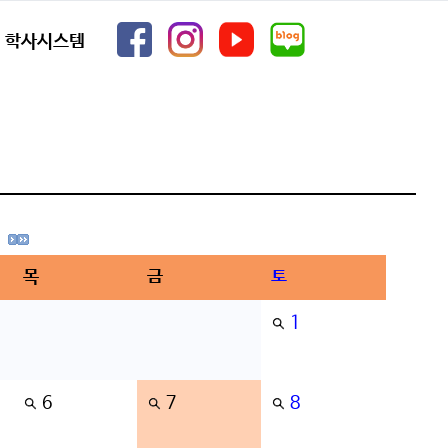
학사시스템
목
금
토
1
6
7
8