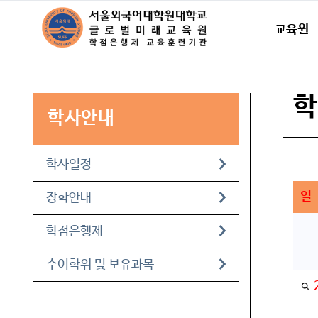
교육원
학사안내
학사일정
일
장학안내
학점은행제
수여학위 및 보유과목