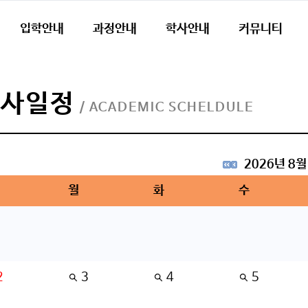
입학안내
과정안내
학사안내
커뮤니티
학사일정
/ ACADEMIC SCHELDULE
2026년 8월
월
화
수
2
3
4
5