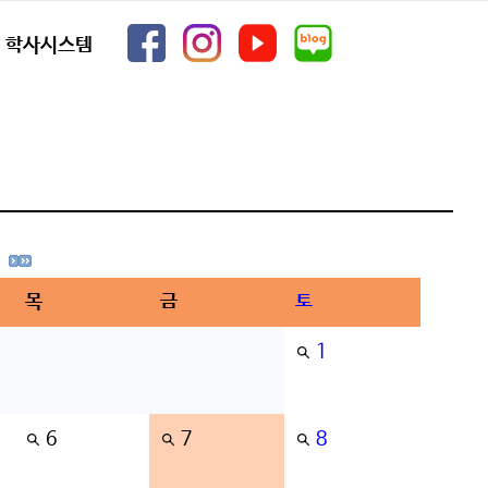
학사시스템
목
금
토
1
6
7
8