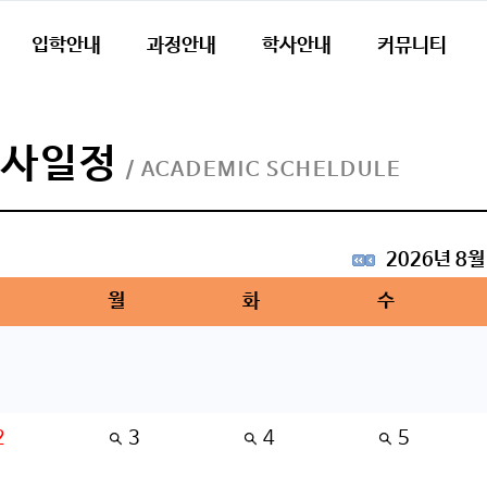
입학안내
과정안내
학사안내
커뮤니티
학사일정
/ ACADEMIC SCHELDULE
2026년 8월
월
화
수
2
3
4
5