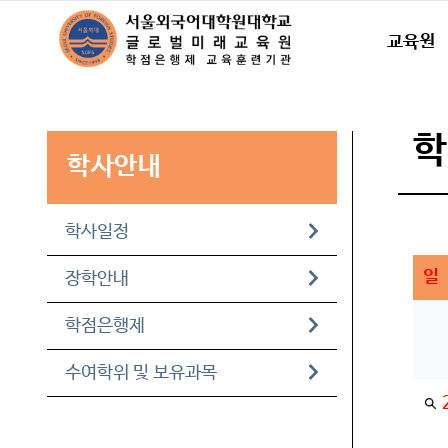
교육원
학사안내
학사일정
일
장학안내
학점은행제
수여학위 및 보유과목