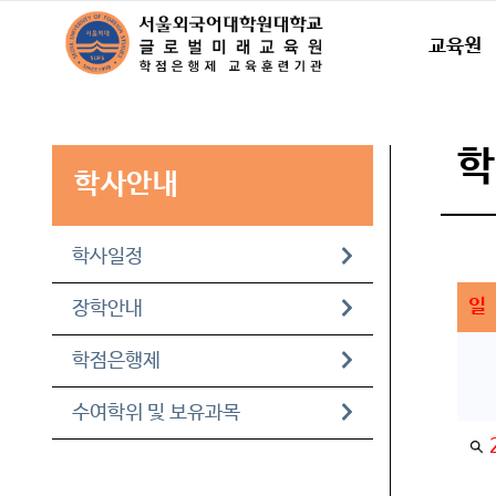
교육원
학사안내
학사일정
일
장학안내
학점은행제
수여학위 및 보유과목