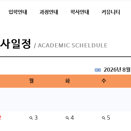
입학안내
과정안내
학사안내
커뮤니티
학사일정
/ ACADEMIC SCHELDULE
2026년 8월
월
화
수
2
3
4
5