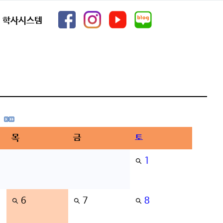
학사시스템
목
금
토
1
6
7
8