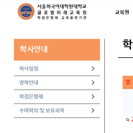
교육원
학사안내
학사일정
일
장학안내
학점은행제
수여학위 및 보유과목