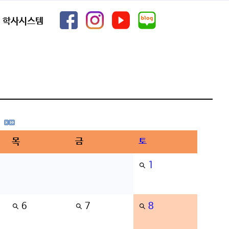
학사시스템
목
금
토
1
6
7
8