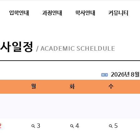
입학안내
과정안내
학사안내
커뮤니티
학사일정
/ ACADEMIC SCHELDULE
2026년 8월
월
화
수
2
3
4
5