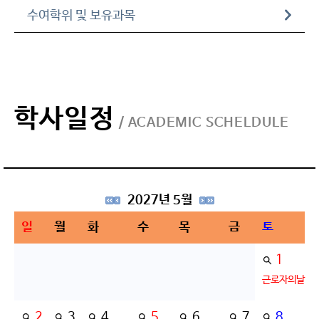
수여학위 및 보유과목
학사일정
/ ACADEMIC SCHELDULE
2027년 5월
일
월
화
수
목
금
토
1
근로자의날
2
3
4
5
6
7
8